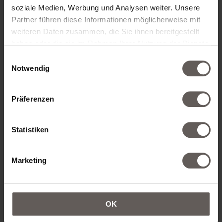
soziale Medien, Werbung und Analysen weiter. Unsere
ZIMMERKATEGORIE*
Partner führen diese Informationen möglicherweise mit
weiteren Daten zusammen, die Sie ihnen bereitgestellt
haben oder die sie im Rahmen Ihrer Nutzung der Dienste
gesammelt haben.
Einwilligungsauswahl
Notwendig
ZIMMER HINZUFÜGEN
Präferenzen
Statistiken
KONTAKTDATEN
Marketing
ANREDE*
OK
VORNAME*