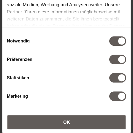
soziale Medien, Werbung und Analysen weiter. Unsere
ZIMMERKATEGORIE*
Partner führen diese Informationen möglicherweise mit
weiteren Daten zusammen, die Sie ihnen bereitgestellt
haben oder die sie im Rahmen Ihrer Nutzung der Dienste
gesammelt haben.
Einwilligungsauswahl
Notwendig
ZIMMER HINZUFÜGEN
Präferenzen
Statistiken
KONTAKTDATEN
Marketing
ANREDE*
OK
VORNAME*