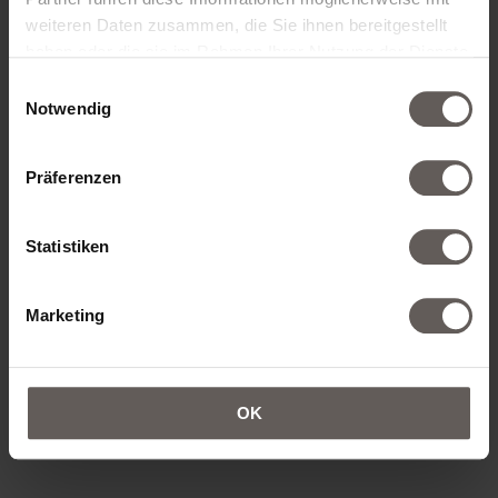
weiteren Daten zusammen, die Sie ihnen bereitgestellt
haben oder die sie im Rahmen Ihrer Nutzung der Dienste
ZIMMER HINZUFÜGEN
gesammelt haben.
Einwilligungsauswahl
Notwendig
Präferenzen
KONTAKTDATEN
Statistiken
ANREDE*
Marketing
VORNAME*
OK