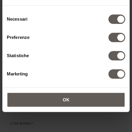
AGGIUNGI CAMERA
Selezione
Necessari
del
consenso
Preferenze
DATI DI CONTATTO
Statistiche
TITOLO*
Marketing
NOME*
OK
COGNOME*