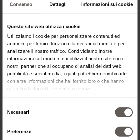
Consenso
Dettagli
Informazioni sui cookie
TIPO DI CAMERA*
Questo sito web utilizza i cookie
Utilizziamo i cookie per personalizzare contenuti ed
annunci, per fornire funzionalità dei social media e per
AGGIUNGI CAMERA
analizzare il nostro traffico. Condividiamo inoltre
informazioni sul modo in cui utilizzi il nostro sito con i
nostri partner che si occupano di analisi dei dati web,
pubblicità e social media, i quali potrebbero combinarle
con altre informazioni che hai fornito loro o che hanno
DATI DI CONTATTO
raccolto dal tuo utilizzo dei loro servizi.
Selezione
TITOLO*
Necessari
del
consenso
Preferenze