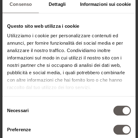
Consenso
Dettagli
Informazioni sui cookie
TIPO DI CAMERA*
Questo sito web utilizza i cookie
Utilizziamo i cookie per personalizzare contenuti ed
annunci, per fornire funzionalità dei social media e per
AGGIUNGI CAMERA
analizzare il nostro traffico. Condividiamo inoltre
informazioni sul modo in cui utilizzi il nostro sito con i
nostri partner che si occupano di analisi dei dati web,
pubblicità e social media, i quali potrebbero combinarle
con altre informazioni che hai fornito loro o che hanno
DATI DI CONTATTO
raccolto dal tuo utilizzo dei loro servizi.
Selezione
TITOLO*
Necessari
del
consenso
Preferenze