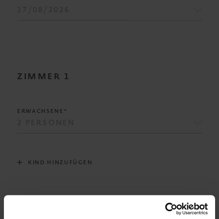
ZIMMER
1
ERWACHSENE*
KIND HINZUFÜGEN
VERPFLEGUNG*