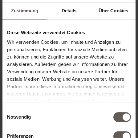
Zustimmung
Details
Über Cookies
ZIMMERKATEGORIE*
Diese Webseite verwendet Cookies
Wir verwenden Cookies, um Inhalte und Anzeigen zu
personalisieren, Funktionen für soziale Medien anbieten
ZIMMER HINZUFÜGEN
zu können und die Zugriffe auf unsere Website zu
analysieren. Außerdem geben wir Informationen zu Ihrer
Verwendung unserer Website an unsere Partner für
soziale Medien, Werbung und Analysen weiter. Unsere
Partner führen diese Informationen möglicherweise mit
KONTAKTDATEN
weiteren Daten zusammen, die Sie ihnen bereitgestellt
haben oder die sie im Rahmen Ihrer Nutzung der Dienste
gesammelt haben.
Einwilligungsauswahl
ANREDE*
Notwendig
Präferenzen