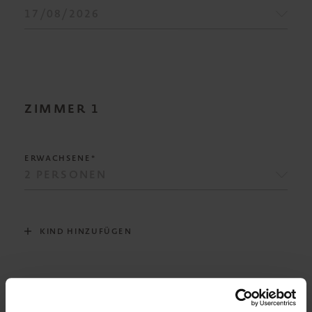
ZIMMER
1
ERWACHSENE*
KIND HINZUFÜGEN
VERPFLEGUNG*