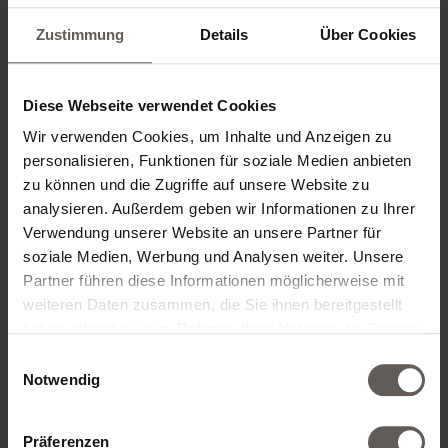
Zustimmung
Details
Über Cookies
ZIMMERKATEGORIE*
Diese Webseite verwendet Cookies
Wir verwenden Cookies, um Inhalte und Anzeigen zu
personalisieren, Funktionen für soziale Medien anbieten
ZIMMER HINZUFÜGEN
zu können und die Zugriffe auf unsere Website zu
analysieren. Außerdem geben wir Informationen zu Ihrer
Verwendung unserer Website an unsere Partner für
soziale Medien, Werbung und Analysen weiter. Unsere
Partner führen diese Informationen möglicherweise mit
KONTAKTDATEN
weiteren Daten zusammen, die Sie ihnen bereitgestellt
haben oder die sie im Rahmen Ihrer Nutzung der Dienste
gesammelt haben.
Einwilligungsauswahl
ANREDE*
Notwendig
Präferenzen