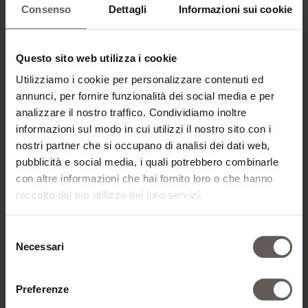
Consenso
Dettagli
Informazioni sui cookie
TIPO DI CAMERA*
Questo sito web utilizza i cookie
Utilizziamo i cookie per personalizzare contenuti ed
annunci, per fornire funzionalità dei social media e per
AGGIUNGI CAMERA
analizzare il nostro traffico. Condividiamo inoltre
informazioni sul modo in cui utilizzi il nostro sito con i
nostri partner che si occupano di analisi dei dati web,
pubblicità e social media, i quali potrebbero combinarle
con altre informazioni che hai fornito loro o che hanno
DATI DI CONTATTO
raccolto dal tuo utilizzo dei loro servizi.
Selezione
TITOLO*
Necessari
del
consenso
Preferenze