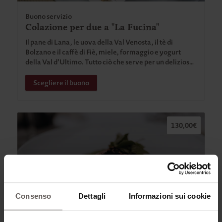
Buono servizio
Colazione per due a "La Fucina"
Il pane di Lana, le uova della Val Venosta, il tè di
Bolzano e il caffè di Fiè, miele, formaggio e yogurt
della Val d’Ultimo. Tutto ciò che serve per un delizioso
buffet di colazione.
Scegliere il buono
130,00€
Consenso
Dettagli
Informazioni sui cookie