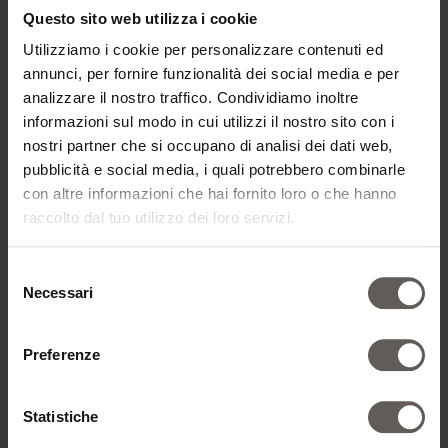
Buono servizio
Questo sito web utilizza i cookie
Cena per due a "La Fucina"
Utilizziamo i cookie per personalizzare contenuti ed
Una serata all’insegna di piatti eccellenti e creativi –
annunci, per fornire funzionalità dei social media e per
anche vegani – preparati con ingredienti freschi e
analizzare il nostro traffico. Condividiamo inoltre
regionali, nell’elegante atmosfera di “La Fucina”.
informazioni sul modo in cui utilizzi il nostro sito con i
Scegliere il buono
nostri partner che si occupano di analisi dei dati web,
pubblicità e social media, i quali potrebbero combinarle
con altre informazioni che hai fornito loro o che hanno
raccolto dal tuo utilizzo dei loro servizi.
50,00€ - 2.000,00€
Selezione
Necessari
del
consenso
Preferenze
Statistiche
Buono valore