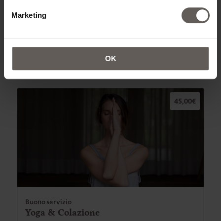
Buono regalo
Marketing
Un buono pieno di possibilità: massaggi, trattamenti
spa, yoga, momenti culinari speciali o un weekend
getaway all’Hotel Schwarzschmied.
Scegliere il buono
OK
45,00€
Buono servizio
Yoga & Colazione