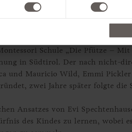
.30 Uhr
k am Mittwoch 12. April ist Evi Spe
im Hotel Schwarzschmied zuständig, 
Montessori Schule „Die Pfütze – Mi
ehung in Südtirol. Der nach nicht-di
eca und Mauricio Wild, Emmi Pickler 
ündet, zwei Jahre später folgte die 
hen Ansatzes von Evi Spechtenhause
ürfnis des Kindes zu lernen, wobei e