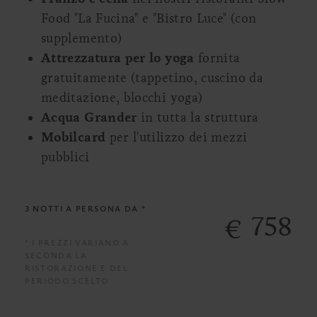
Food "La Fucina" e "Bistro Luce" (con
supplemento)
Attrezzatura per lo yoga
fornita
gratuitamente (tappetino, cuscino da
meditazione, blocchi yoga)
Acqua Grander
in tutta la struttura
Mobilcard
per l'utilizzo dei mezzi
pubblici
3 NOTTI
A PERSONA DA *
758
€
* I PREZZI VARIANO A
SECONDA LA
RISTORAZIONE E DEL
PERIODO SCELTO