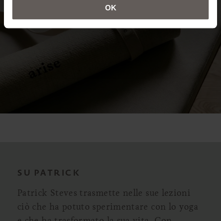
OK
SU PATRICK
Patrick Steves trasmette nelle sue lezioni
ciò che ha potuto sperimentare con lo yoga
e che ha trasformato la sua vita. Con