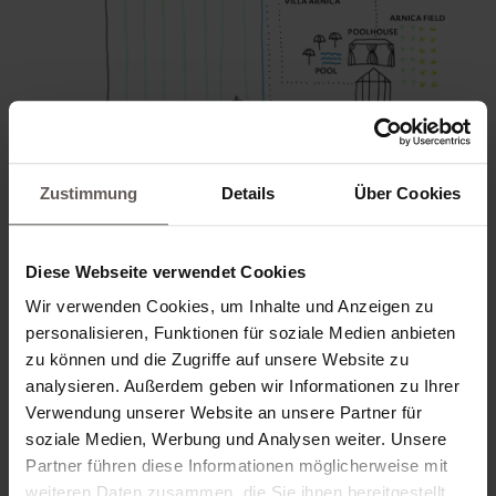
Zustimmung
Details
Über Cookies
Diese Webseite verwendet Cookies
Wir verwenden Cookies, um Inhalte und Anzeigen zu
Kurze Wege sind ein wesentlicher
personalisieren, Funktionen für soziale Medien anbieten
zu können und die Zugriffe auf unsere Website zu
Bestandteil eines langsameren Lebensstils.
analysieren. Außerdem geben wir Informationen zu Ihrer
Bei uns kann man erleben, wie es sich
Verwendung unserer Website an unsere Partner für
anfühlt, wenn man das Auto einfach stehen
soziale Medien, Werbung und Analysen weiter. Unsere
lässt. Nur wenige Gehminuten voneinander
Partner führen diese Informationen möglicherweise mit
entfernt liegen unsere Häuser: das Hotel
weiteren Daten zusammen, die Sie ihnen bereitgestellt