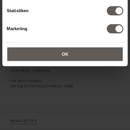
Newsletter abonnieren
Statistiken
Marketing
OK
HOTEL SCHWARZSCHMIED
SCHMIEDGASSE 6
39011 LANA
SÜDTIROL / ITALIEN
+39 0473 562800
INFO@SCHWARZSCHMIED.COM
NEWSLETTER