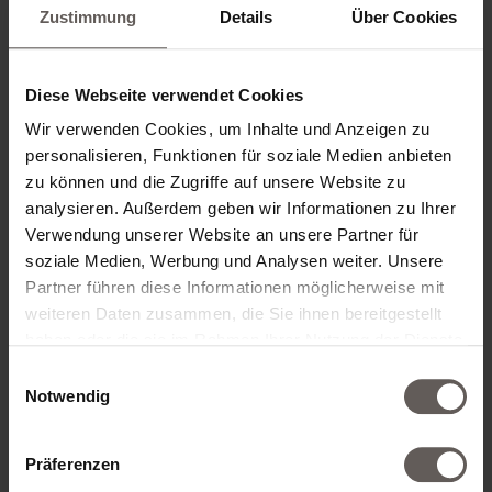
Anrede
Zustimmung
Details
Über Cookies
Diese Webseite verwendet Cookies
Vorname
Wir verwenden Cookies, um Inhalte und Anzeigen zu
personalisieren, Funktionen für soziale Medien anbieten
zu können und die Zugriffe auf unsere Website zu
Nachname
analysieren. Außerdem geben wir Informationen zu Ihrer
Verwendung unserer Website an unsere Partner für
soziale Medien, Werbung und Analysen weiter. Unsere
Partner führen diese Informationen möglicherweise mit
E-Mail
weiteren Daten zusammen, die Sie ihnen bereitgestellt
haben oder die sie im Rahmen Ihrer Nutzung der Dienste
gesammelt haben.
Einwilligungsauswahl
Notwendig
Informationen zur Verwendung der Daten befinden sich in
der
Datenschutzerklärung
.
Präferenzen