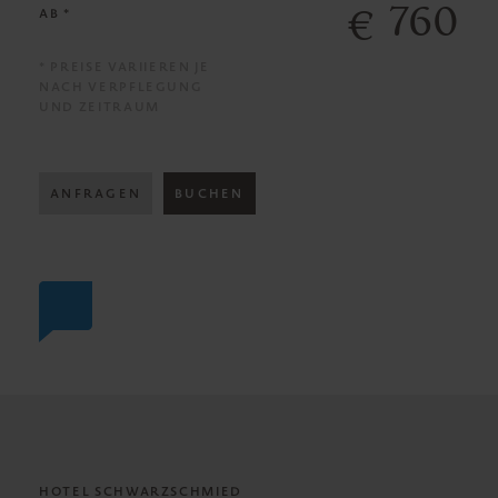
760
€
AB *
* PREISE VARIIEREN JE
NACH VERPFLEGUNG
UND ZEITRAUM
ANFRAGEN
BUCHEN
HOTEL SCHWARZSCHMIED