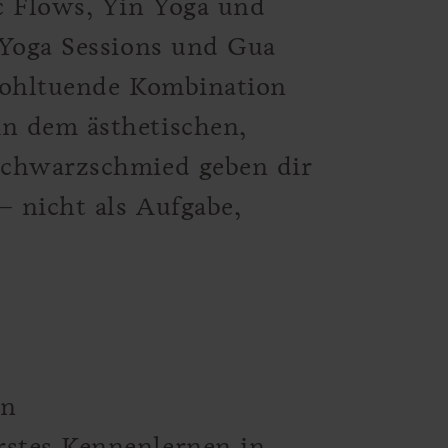
c Flows, Yin Yoga und
 Yoga Sessions und Gua
wohltuende Kombination
n dem ästhetischen,
Schwarzschmied geben dir
– nicht als Aufgabe,
in
stes Kennenlernen in