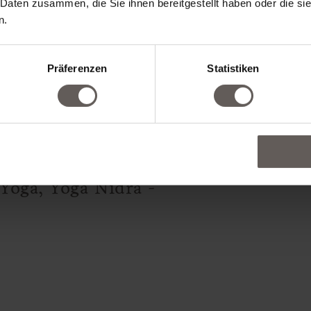
 Daten zusammen, die Sie ihnen bereitgestellt haben oder die s
n Yoga mit Liz
n.
Präferenzen
Statistiken
ce Yoga mit Liz &
 Yoga, Yoga Nidra -