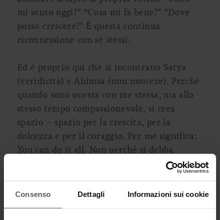
mi sento oggi?” “Cosa mi fa bene?” “Dove
posso crescere?” È questa continua
riconnessione con sé stessi.
Ed è proprio qui che si incontrano Satya
(veridicità) e Ahimsa (non nuocere). Perché
quando sono onesta con me stessa, ma allo
stesso tempo compassionevole, si crea
spazio – spazio per la crescita, per la
dolcezza e per il coraggio. Per me significa:
You can do it all. Non perché si debba
dimostrare qualcosa, ma perché tutto è già
dentro di noi.
Consenso
Dettagli
Informazioni sui cookie