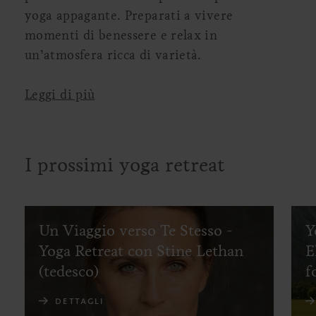
yoga appagante. Preparati a vivere
momenti di benessere e relax in
un’atmosfera ricca di varietà.
Leggi di più
I prossimi yoga retreat
Un Viaggio verso Te Stesso -
Y
Yoga Retreat con Stine Lethan
E
(tedesco)
f
DETTAGLI